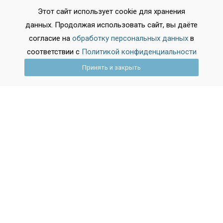
Этот сайт использует cookie для хранения
Колледжи искусств
данных. Продолжая использовать сайт, вы даёте
Гуманитарные колледжи
согласие на
обработку персональных данных
в
Колледжи сервиса
соответствии с
Политикой конфиденциальности
Строительные колледжи
Принять и закрыть
Колледжи культуры
Юридические колледжи
Спортивные колледжи
Физкультурные колледжи
Банковский колледж