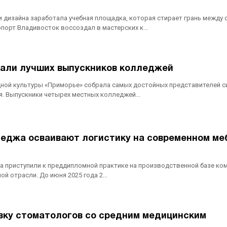
и дизайна заработала учебная площадка, которая стирает грань между
орт Владивосток воссоздал в мастерских к...
вали лучших выпускников колледжей
дной культуры «Приморье» собрала самых достойных представителей 
. Выпускники четырех местных колледжей...
леджа осваивают логистику на современном ме
а приступили к преддипломной практике на производственной базе ко
 отрасли. До июня 2025 года 2...
вку стоматологов со средним медицинским