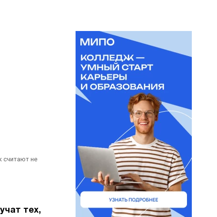
к считают не
учат тех,