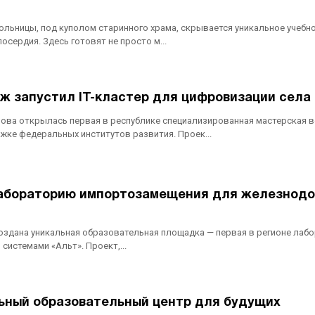
ольницы, под куполом старинного храма, скрывается уникальное учебн
сердия. Здесь готовят не просто м...
ж запустил IT-кластер для цифровизации села
нова открылась первая в республике специализированная мастерская в
жке федеральных институтов развития. Проек...
лабораторию импортозамещения для железнод
здана уникальная образовательная площадка — первая в регионе лаб
истемами «Альт». Проект,...
ьный образовательный центр для будущих