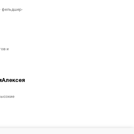
 – фельдшер-
тов и
мАлексея
 высокие