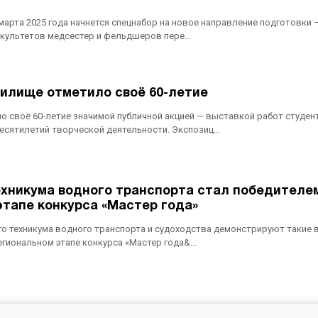
арта 2025 года начнется спецнабор на новое направление подготовки
культетов медсестер и фельдшеров пере...
илище отметило своё 60-летие
о своё 60-летие значимой публичной акцией — выставкой работ студен
сятилетий творческой деятельности. Экспозиц...
ехникума водного транспорта стал победителе
этапе конкурса «Мастер года»
го техникума водного транспорта и судоходства демонстрируют такие
гиональном этапе конкурса «Мастер года&...