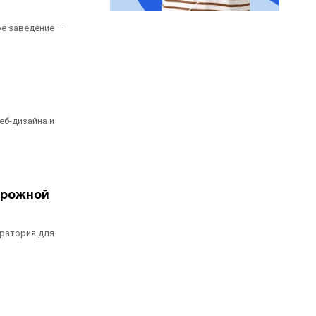
ое заведение —
еб-дизайна и
орожной
оратория для