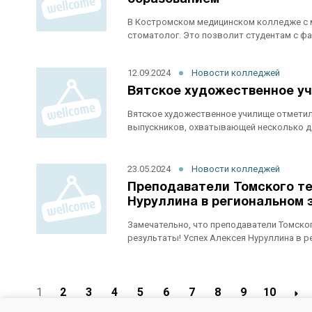
В Костромском медицинском колледже с м
стоматолог. Это позволит студентам с фа
12.09.2024
Новости колледжей
Вятское художественное уч
Вятское художественное училище отметил
выпускников, охватывающей несколько де
23.05.2024
Новости колледжей
Преподаватели Томского т
Нуруллина в региональном 
Замечательно, что преподаватели Томско
результаты! Успех Алексея Нуруллина в ре
1
2
3
4
5
6
7
8
9
10