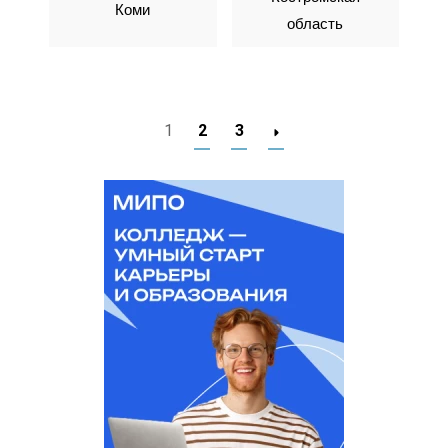
Коми
область
1
2
3