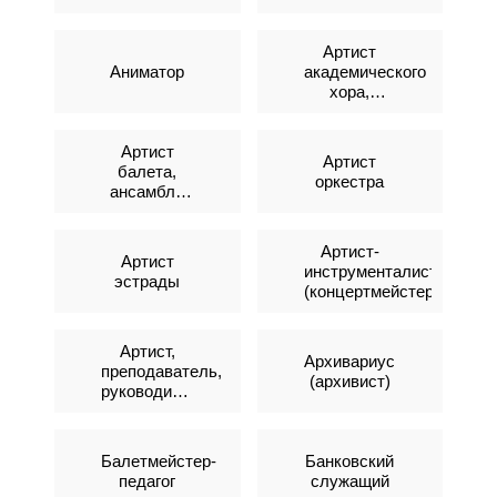
Артист
Аниматор
академического
хора,
ансамбля
Артист
Артист
балета,
оркестра
ансамбля
песни и
танца,
танцевального
Артист-
Артист
коллектива,
инструменталист
эстрады
преподаватель
(концертмейстер)
Артист,
Архивариус
преподаватель,
(архивист)
руководитель
эстрадного
коллектива
Балетмейстер-
Банковский
педагог
служащий