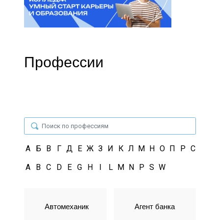
Профессии
А
Б
В
Г
Д
Е
Ж
З
И
К
Л
М
Н
О
П
Р
С
Т
У
A
B
C
D
E
G
H
I
L
M
N
P
S
W
Автомеханик
Агент банка